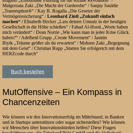
Bugatto
„Emotionale Führung für die soziale Revolution“ /
Malgorzata Zaki
„Die Macht der Garderobe“ /
Sanjay Sauldie
„Transruption®“ /
Kay B. Rogalla
„Die Gesetze der
Vermögenssicherung“ /
Leonhard Zintl
„Zukunft einfach
machen“ /
Elisabeth Hecker
„Lass deinen Umsatz in der heutigen
Gesellschaft in die Höhe schießen“ /
Fahad Al-Hooti
„Worte haben
mich verändert“ /
Dean Norrie
„Wie kann man in jeder Krise Glück
haben?
“ /
Adelheid Grupp
„Create Movement“ /
Jasmin
Biyik
„Träume größer als du erwartest“ /
Mohsen Zaki
„Begegnung
mit dem Geist“ /
Christian Rupp
„Starten Sie erfolgreich mit dem
HERZcode durch“
Buch bestellen
MutOffensive – Ein Kompass in
Chancenzeiten
Wie können wir den Innovationserfolg im Mittelstand, in Banken
und in Startups unterstützen oder sogar sicherstellen? Wie können
wir Menschen über Innovationshürden helfen? Diese Fragen
beschäftigen uns, die TeleskopEffekt GmbH und die Volksbank