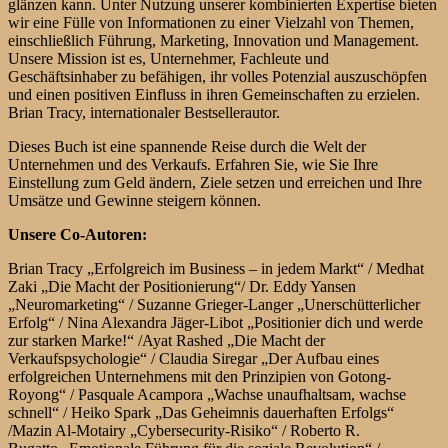
glänzen kann. Unter Nutzung unserer kombinierten Expertise bieten
wir eine Fülle von Informationen zu einer Vielzahl von Themen,
einschließlich Führung, Marketing, Innovation und Management.
Unsere Mission ist es, Unternehmer, Fachleute und
Geschäftsinhaber zu befähigen, ihr volles Potenzial auszuschöpfen
und einen positiven Einfluss in ihren Gemeinschaften zu erzielen.
Brian Tracy, internationaler Bestsellerautor.
Dieses Buch ist eine spannende Reise durch die Welt der
Unternehmen und des Verkaufs. Erfahren Sie, wie Sie Ihre
Einstellung zum Geld ändern, Ziele setzen und erreichen und Ihre
Umsätze und Gewinne steigern können.
Unsere Co-Autoren:
Brian Tracy
„Erfolgreich im Business – in jedem Markt“ /
Medhat
Zaki
„Die Macht der Positionierung“/
Dr. Eddy Yansen
„Neuromarketing“ /
Suzanne Grieger-Langer
„Unerschütterlicher
Erfolg“ /
Nina Alexandra Jäger-Libot
„Positionier dich und werde
zur starken Marke!“ /
Ayat Rashed
„Die Macht der
Verkaufspsychologie“ /
Claudia Siregar
„Der Aufbau eines
erfolgreichen Unternehmens mit den Prinzipien von Gotong-
Royong“ / P
asquale Acampora
„Wachse unaufhaltsam, wachse
schnell“ /
Heiko Spark
„Das Geheimnis dauerhaften Erfolgs“
/
Mazin Al-Motairy
„Cybersecurity-Risiko“ /
Roberto R.